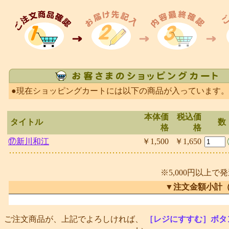
●現在ショッピングカートには以下の商品が入っています。
本体価
税込価
タイトル
数
格
格
⑰新川和江
￥1,500
￥1,650
※5,000円以上で
▼注文金額小計
ご注文商品が、上記でよろしければ、
［レジにすすむ］ボタ