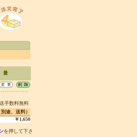
 量
発送手数料無料
（別途、送料）
￥1,650
ン
を押して下さ