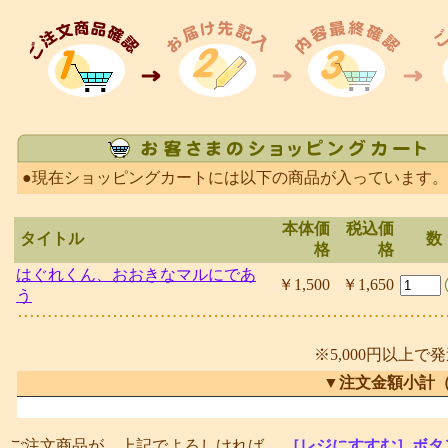
●現在ショッピングカートには以下の商品が入っています。
本体価
税込価
タイトル
数
格
格
はぐれくん、おおきなマルにであ
￥1,500
￥1,650
う
※5,000円以上で
▼注文金額小計
ご注文商品が、上記でよろしければ、
［レジにすすむ］ボタ