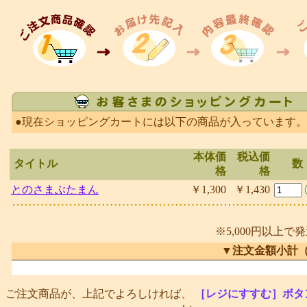
●現在ショッピングカートには以下の商品が入っています。
本体価
税込価
タイトル
数
格
格
とのさまぶたまん
￥1,300
￥1,430
※5,000円以上で
▼注文金額小計
ご注文商品が、上記でよろしければ、
［レジにすすむ］ボタ