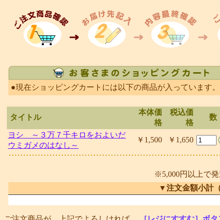
●現在ショッピングカートには以下の商品が入っています。
本体価
税込価
タイトル
数
格
格
ヨシ ～３万７千キロをおよいだ
￥1,500
￥1,650
ウミガメのはなし～
※5,000円以上で
▼注文金額小計
ご注文商品が、上記でよろしければ、
［レジにすすむ］ボタ