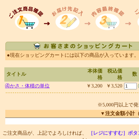
●現在ショッピングカートには以下の商品が入っています。
本体価
税込価
タイトル
数
格
格
④かさ・体積の単位
￥3,200
￥3,520
※5,000円以上で
▼注文金額小計
ご注文商品が、上記でよろしければ、
［レジにすすむ］ボタ