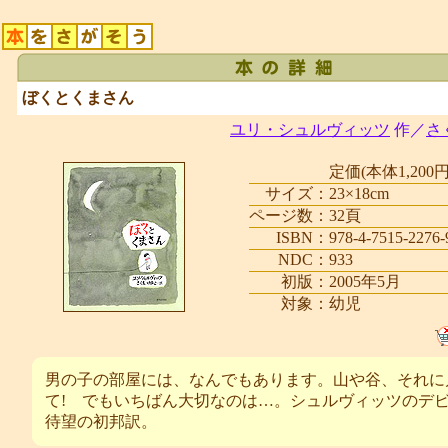
ぼくとくまさん
ユリ・シュルヴィッツ
作／
さ
定価(本体1,200円
サイズ：
23×18cm
ページ数：
32頁
ISBN：
978-4-7515-2276-
NDC：
933
初版：
2005年5月
対象：
幼児
男の子の部屋には、なんでもあります。山や谷、それに
て! でもいちばん大切なのは…。シュルヴィッツのデ
待望の初邦訳。