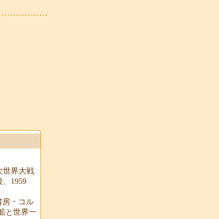
次世界大戦
1959
書房・コル
船と世界一