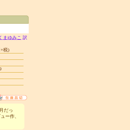
くまゆみこ
訳
+税)
9
月だっ
ビュー作、