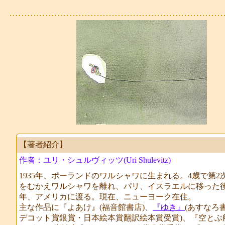
【著者紹介】
作者：ユリ・シュルヴィッツ(Uri Shulevitz)
1935年、ポーランドのワルシャワに生まれる。4歳で第2
をむかえワルシャワを離れ、パリ、イスラエルに移った後、
年、アメリカに渡る。現在、ニューヨーク在住。
主な作品に『よあけ』(福音館書店)、
『ゆき』
(あすなろ
デコット賞銀賞・日本絵本賞翻訳絵本賞受賞)、『空とぶ