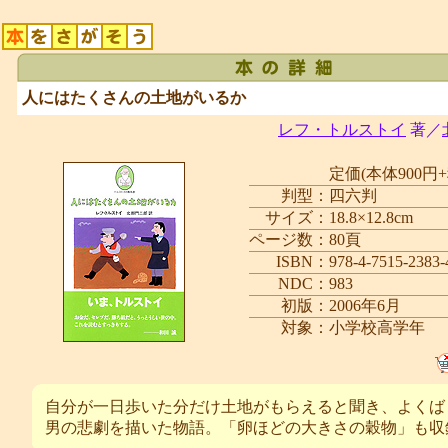
人にはたくさんの土地がいるか
レフ・トルストイ
著／
定価(本体900円+
判型：
四六判
サイズ：
18.8×12.8cm
ページ数：
80頁
ISBN：
978-4-7515-2383-
NDC：
983
初版：
2006年6月
対象：
小学校高学年
自分が一日歩いた分だけ土地がもらえると聞き、よくば
男の悲劇を描いた物語。「卵ほどの大きさの穀物」も収