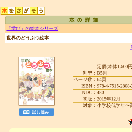
「学び」の絵本シリーズ
世界のどうぶつ絵本
定価(本体1,600円
判型：
B5判
ページ数：
64頁
ISBN：
978-4-7515-2808-
NDC：
480
初版：
2015年12月
対象：
小学校低学年〜