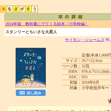
2024年版 教科書にでてくる絵本〔小学校編〕
スタンリーとちいさな火星人
サイモン・ジェームズ
作
定価(本体1,600円
サイズ：
29.7×22.9cm
ページ数：
32頁
ISBN：
978-4-7515-2840-
NDC：
933
初版：
2018年8月
対象：
小学校低学年〜