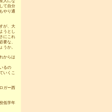
星人にな
して自分
もやり通
すが、大
ようとし
さにこれ
必要な、
ょうか。
れからは
いるの
ていくこ
ロガー西
学校低学年