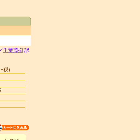
／
千葉茂樹
訳
+税)
2