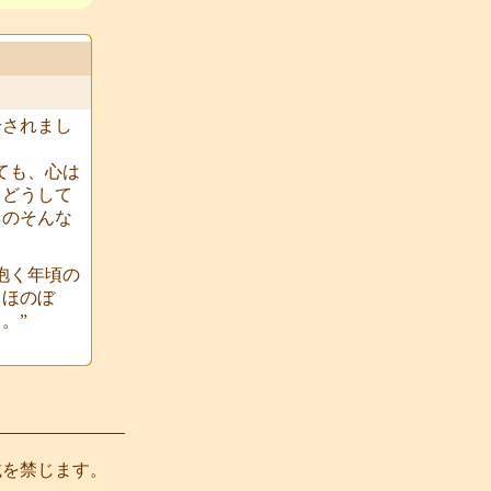
介されまし
ても、心は
、どうして
ものそんな
抱く年頃の
。ほのぼ
。”
載を禁じます。