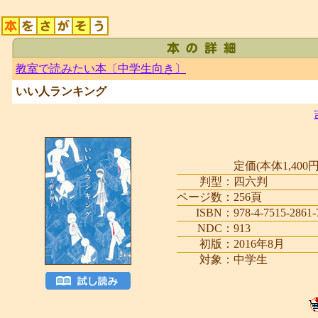
教室で読みたい本〔中学生向き〕
いい人ランキング
定価(本体1,400円
判型：
四六判
ページ数：
256頁
ISBN：
978-4-7515-2861-
NDC：
913
初版：
2016年8月
対象：
中学生