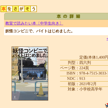
教室で読みたい本〔中学生向き〕
妖怪コンビニで、バイトはじめました。
定価(本体1,400円
判型：
四六判
ページ数：
224頁
ISBN：
978-4-7515-3033-
NDC：
913
初版：
2021年2月
対象：
小学校高学年