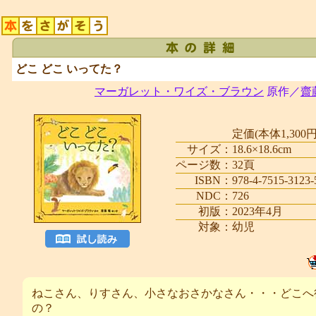
どこ どこ いってた？
マーガレット・ワイズ・ブラウン
原作／
齋
定価(本体1,300円
サイズ：
18.6×18.6cm
ページ数：
32頁
ISBN：
978-4-7515-3123-
NDC：
726
初版：
2023年4月
対象：
幼児
ねこさん、りすさん、小さなおさかなさん・・・どこへ
の？