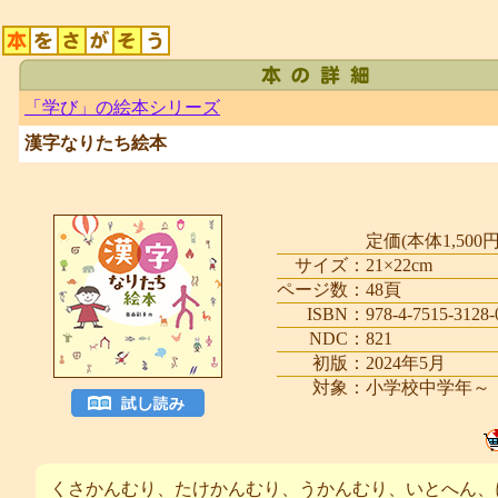
「学び」の絵本シリーズ
漢字なりたち絵本
定価(本体1,500円
サイズ：
21×22cm
ページ数：
48頁
ISBN：
978-4-7515-3128-
NDC：
821
初版：
2024年5月
対象：
小学校中学年～
くさかんむり、たけかんむり、うかんむり、いとへん、