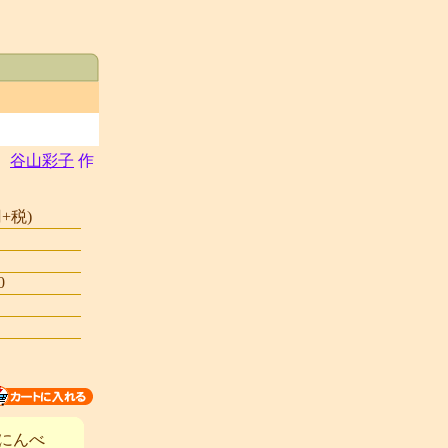
谷山彩子
作
+税)
0
にんべ