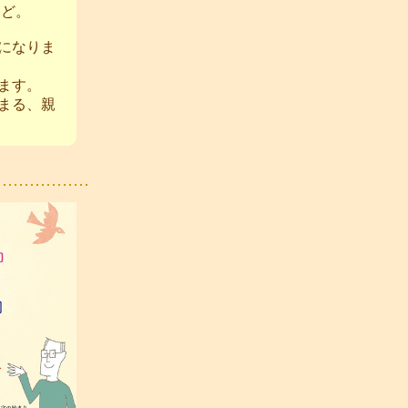
など。
になりま
ます。
まる、親