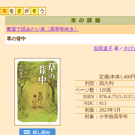
教室で読みたい本〔高学年向き〕
草の背中
吉田道子
著／
さげ
定価(本体1,400円
判型：
四六判
ページ数：
120頁
ISBN：
978-4-7515-3137-
NDC：
913
初版：
2023年3月
対象：
小学校高学年