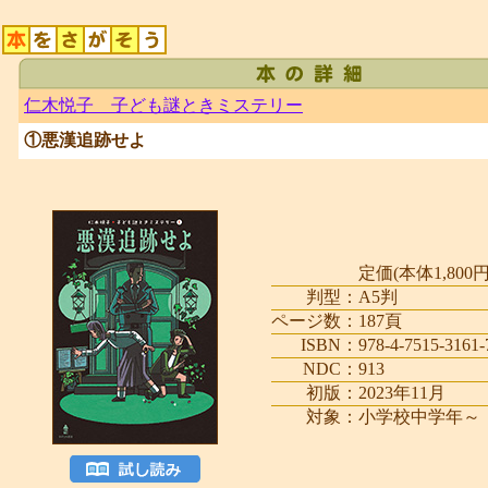
仁木悦子 子ども謎ときミステリー
①悪漢追跡せよ
定価(本体1,800円
判型：
A5判
ページ数：
187頁
ISBN：
978-4-7515-3161-
NDC：
913
初版：
2023年11月
対象：
小学校中学年～