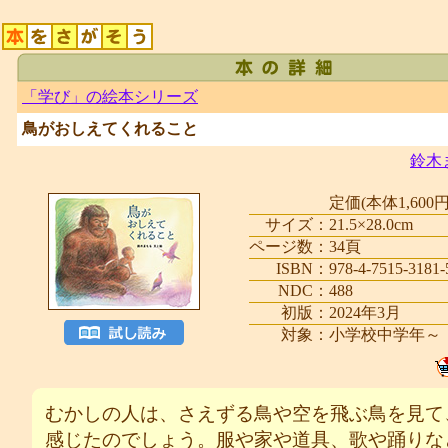
「学び」の絵本シリーズ
鳥がおしえてくれること
鈴木
定価(本体1,600円
サイズ：
21.5×28.0cm
ページ数：
34頁
ISBN：
978-4-7515-3181-
NDC：
488
初版：
2024年3月
対象：
小学校中学年～
むかしの人は、さえずる鳥や空を飛ぶ鳥を見て
感じたのでしょう。服や家や道具、歌や踊りな