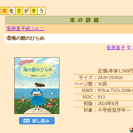
安房直子絵ぶんこ
⑧海の館のひらめ
安房直子
文
定価(本体1,500円
サイズ：
24.0×19.0cm
ページ数：
56頁
ISBN：
978-4-7515-3208-
NDC：
913
初版：
2024年8月
対象：
小学校低学年～