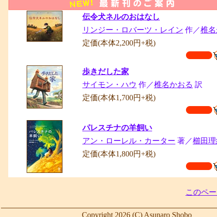
伝令犬ネルのおはなし
リンジー・ロバーツ・レイン
作／
椎名
定価(本体2,200円+税)
歩きだした家
サイモン・ハウ
作／
椎名かおる
訳
定価(本体1,700円+税)
パレスチナの羊飼い
アン・ローレル・カーター
著／
櫛田
定価(本体1,800円+税)
このペー
Copyright 2026 (C) Asunaro Shobo