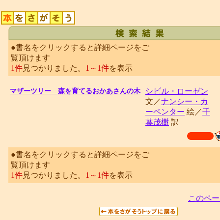
●書名をクリックすると詳細ページをご
覧頂けます
1件
見つかりました。
1～1件
を表示
シビル・ローゼン
マザーツリー 森を育てるおかあさんの木
文／
ナンシー・カ
ーペンター
絵／
千
葉茂樹
訳
●書名をクリックすると詳細ページをご
覧頂けます
1件
見つかりました。
1～1件
を表示
このペー