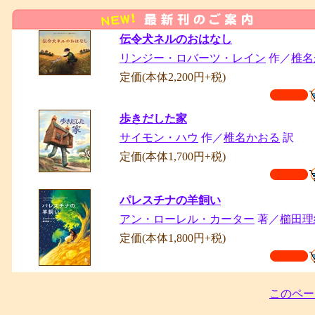
伝令犬ネルのおはなし
リンジー・ロバーツ・レイン
作／
椎名
定価(本体2,200円+税)
歩きだした家
サイモン・ハウ
作／
椎名かおる
訳
定価(本体1,700円+税)
パレスチナの羊飼い
アン・ローレル・カーター
著／
櫛田
定価(本体1,800円+税)
このペー