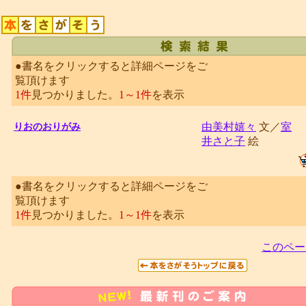
●書名をクリックすると詳細ページをご
覧頂けます
1件
見つかりました。
1～1件
を表示
由美村嬉々
文／
室
りおのおりがみ
井さと子
絵
●書名をクリックすると詳細ページをご
覧頂けます
1件
見つかりました。
1～1件
を表示
このペー