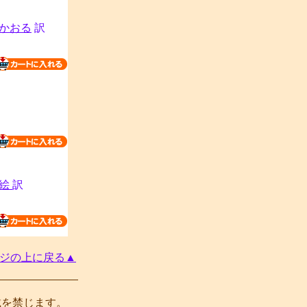
かおる
訳
理絵
訳
ジの上に戻る▲
載を禁じます。