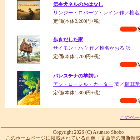
伝令犬ネルのおはなし
リンジー・ロバーツ・レイン
作／
椎名
定価(本体2,200円+税)
歩きだした家
サイモン・ハウ
作／
椎名かおる
訳
定価(本体1,700円+税)
パレスチナの羊飼い
アン・ローレル・カーター
著／
櫛田
定価(本体1,800円+税)
このペー
Copyright 2026 (C) Asunaro Shobo
このホームページに掲載されている画像・文章等の無断転