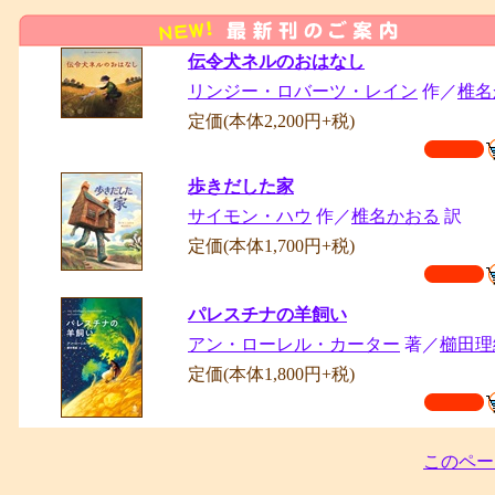
伝令犬ネルのおはなし
リンジー・ロバーツ・レイン
作／
椎名
定価(本体2,200円+税)
歩きだした家
サイモン・ハウ
作／
椎名かおる
訳
定価(本体1,700円+税)
パレスチナの羊飼い
アン・ローレル・カーター
著／
櫛田
定価(本体1,800円+税)
このペー