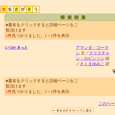
●書名をクリックすると詳細ページをご
覧頂けます
1件
見つかりました。
1～1件
を表示
アマンダ・ゴーマ
いつか きっと
ン
文／
クリスチャ
ン・ロビンソン
絵
／
さくまゆみこ
訳
●書名をクリックすると詳細ページをご
覧頂けます
1件
見つかりました。
1～1件
を表示
このペー