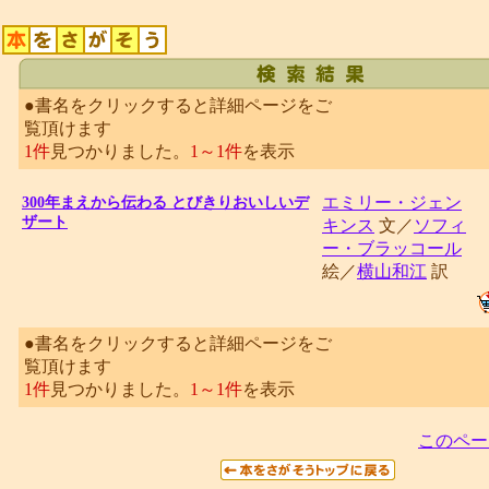
●書名をクリックすると詳細ページをご
覧頂けます
1件
見つかりました。
1～1件
を表示
エミリー・ジェン
300年まえから伝わる とびきりおいしいデ
ザート
キンス
文／
ソフィ
ー・ブラッコール
絵／
横山和江
訳
●書名をクリックすると詳細ページをご
覧頂けます
1件
見つかりました。
1～1件
を表示
このペー