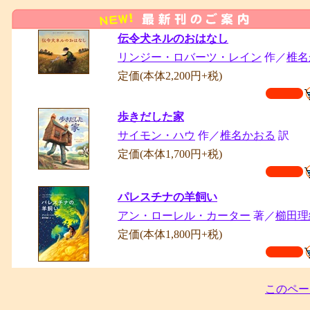
伝令犬ネルのおはなし
リンジー・ロバーツ・レイン
作／
椎名
定価(本体2,200円+税)
歩きだした家
サイモン・ハウ
作／
椎名かおる
訳
定価(本体1,700円+税)
パレスチナの羊飼い
アン・ローレル・カーター
著／
櫛田
定価(本体1,800円+税)
このペー